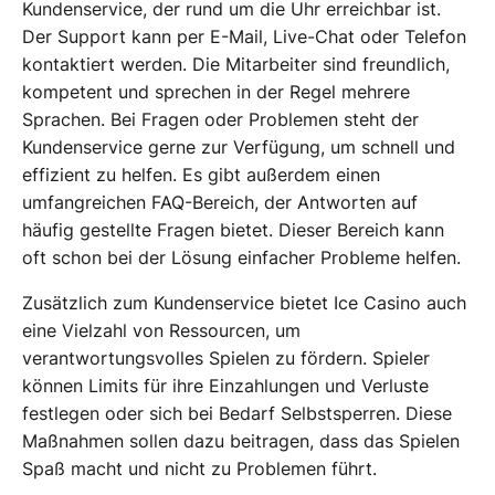
Kundenservice, der rund um die Uhr erreichbar ist.
Der Support kann per E-Mail, Live-Chat oder Telefon
kontaktiert werden. Die Mitarbeiter sind freundlich,
kompetent und sprechen in der Regel mehrere
Sprachen. Bei Fragen oder Problemen steht der
Kundenservice gerne zur Verfügung, um schnell und
effizient zu helfen. Es gibt außerdem einen
umfangreichen FAQ-Bereich, der Antworten auf
häufig gestellte Fragen bietet. Dieser Bereich kann
oft schon bei der Lösung einfacher Probleme helfen.
Zusätzlich zum Kundenservice bietet Ice Casino auch
eine Vielzahl von Ressourcen, um
verantwortungsvolles Spielen zu fördern. Spieler
können Limits für ihre Einzahlungen und Verluste
festlegen oder sich bei Bedarf Selbstsperren. Diese
Maßnahmen sollen dazu beitragen, dass das Spielen
Spaß macht und nicht zu Problemen führt.