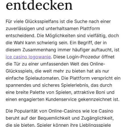
entdecken
Für viele Glücksspielfans ist die Suche nach einer
zuverlässigen und unterhaltsamen Plattform
entscheidend. Die Möglichkeiten sind vielfältig, doch
die Wahl kann schwierig sein. Ein Begriff, der in
diesem Zusammenhang immer häufiger auftaucht, ist
ice casino logowanie
. Diese Login-Prozedur öffnet
die Tür zu einer umfassenden Welt des Online-
Glücksspiels, die weit mehr zu bieten hat als nur
einfache Spielautomaten. Die Plattform verspricht ein
spannendes und sicheres Spielerlebnis, das durch
eine breite Palette von Spielen, attraktive Boni und
einen engagierten Kundenservice gekennzeichnet ist.
Die Popularität von Online-Casinos wie Ice Casino
beruht auf der Bequemlichkeit und Zugänglichkeit,
die sie bieten. Spieler können ihre Lieblingsspiele