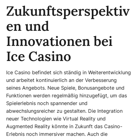
Zukunftsperspektiv
en und
Innovationen bei
Ice Casino
Ice Casino befindet sich ständig in Weiterentwicklung
und arbeitet kontinuierlich an der Verbesserung
seines Angebots. Neue Spiele, Bonusangebote und
Funktionen werden regelmäßig hinzugefügt, um das
Spielerlebnis noch spannender und
abwechslungsreicher zu gestalten. Die Integration
neuer Technologien wie Virtual Reality und
Augmented Reality könnte in Zukunft das Casino-
Erlebnis noch immersiver machen. Auch die