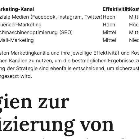
rketing-Kanal
Effektivität
Kos
ziale Medien (Facebook, Instagram, Twitter)
Hoch
Mitt
fluencer-Marketing
Hoch
Hoc
chmaschinenoptimierung (SEO)
Mittel
Mitt
Mail-Marketing
Mittel
Nied
sten Marketingkanäle und ihre jeweilige Effektivität und Kost
nen Kanälen zu nutzen, um die bestmöglichen Ergebnisse zu
g der Strategie sind ebenfalls entscheidend, um sicherzust
ngesetzt wird.
gien zur
fizierung von