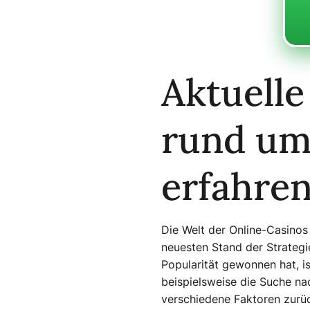
Aktuelle
rund um 
erfahren
Die Welt der Online-Casinos
neuesten Stand der Strategi
Popularität gewonnen hat, i
beispielsweise die Suche 
verschiedene Faktoren zurü