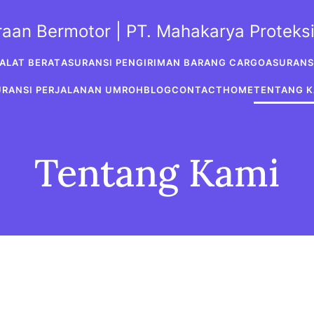
araan Bermotor | PT. Mahakarya Protek
ALAT BERAT
ASURANSI PENGIRIMAN BARANG CARGO
ASURANS
URANSI PERJALANAN UMROH
BLOG
CONTACT
HOME
TENTANG K
Tentang Kami