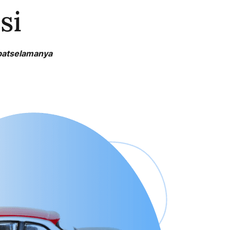
si
batselamanya