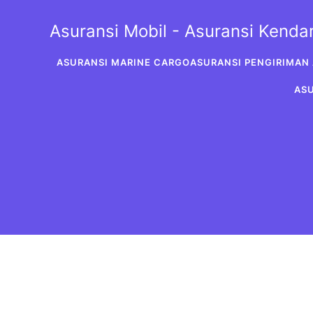
Skip
to
Asuransi Mobil - Asuransi Kend
content
ASURANSI MARINE CARGO
ASURANSI PENGIRIMAN 
AS