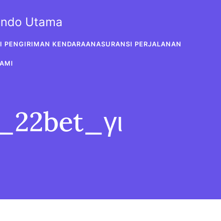
sindo Utama
I PENGIRIMAN KENDARAAN
ASURANSI PERJALANAN
AMI
_22bet_γι