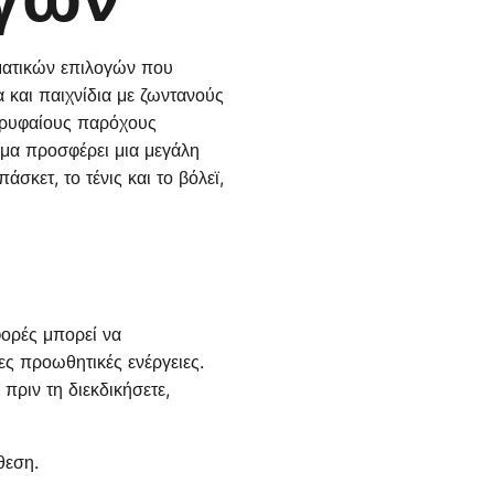
χηματικών επιλογών που
α και παιχνίδια με ζωντανούς
κορυφαίους παρόχους
μα προσφέρει μια μεγάλη
κετ, το τένις και το βόλεϊ,
φορές μπορεί να
ς προωθητικές ενέργειες.
πριν τη διεκδικήσετε,
θεση.