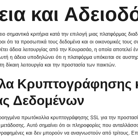
ια και Αδειοδ
πιο σημαντικά κριτήρια κατά την επιλογή μιας πλατφόρμας διαδ
υροι ότι τα προσωπικά τους δεδομένα και οι οικονομικές τους σ
έτει άδεια λειτουργίας από την Κουρασάο, η οποία αποτελεί έν
 Αυτή η άδεια υποδηλώνει ότι η πλατφόρμα υπόκειται σε αυστη
τη δίκαιη λειτουργία και την προστασία των παικτών.
λα Κρυπτογράφησης 
ας Δεδομένων
ροηγμένα πρωτόκολλα κρυπτογράφησης SSL για την προστασ
 μετάδοσης. Αυτό σημαίνει ότι οι πληροφορίες που ανταλλάσσο
γραφημένες και δεν μπορούν να αναγνωστούν από τρίτους. Επ