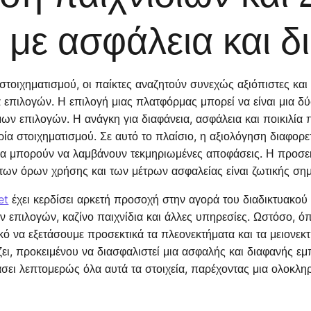
 με ασφάλεια και δ
 στοιχηματισμού, οι παίκτες αναζητούν συνεχώς αξιόπιστες κα
 επιλογών. Η επιλογή μιας πλατφόρμας μπορεί να είναι μια δ
ων επιλογών. Η ανάγκη για διαφάνεια, ασφάλεια και ποικιλία π
ιρία στοιχηματισμού. Σε αυτό το πλαίσιο, η αξιολόγηση διαφορ
 να μπορούν να λαμβάνουν τεκμηριωμένες αποφάσεις. Η προσε
ων όρων χρήσης και των μέτρων ασφαλείας είναι ζωτικής σημ
et
έχει κερδίσει αρκετή προσοχή στην αγορά του διαδικτυακού
ν επιλογών, καζίνο παιχνίδια και άλλες υπηρεσίες. Ωστόσο, 
ικό να εξετάσουμε προσεκτικά τα πλεονεκτήματα και τα μειονεκ
ι, προκειμένου να διασφαλιστεί μια ασφαλής και διαφανής εμπ
σει λεπτομερώς όλα αυτά τα στοιχεία, παρέχοντας μια ολοκληρ