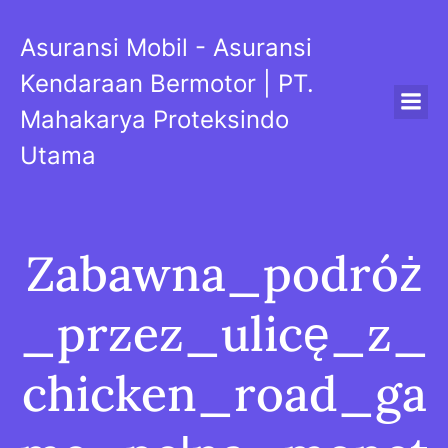
Skip
to
Asuransi Mobil - Asuransi
content
Kendaraan Bermotor | PT.
Mahakarya Proteksindo
Utama
Zabawna_podróż
_przez_ulicę_z_
chicken_road_ga