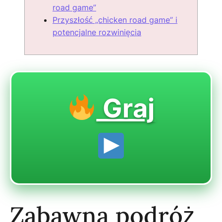
road game”
Przyszłość „chicken road game” i
potencjalne rozwinięcia
Graj
Zabawna podróż