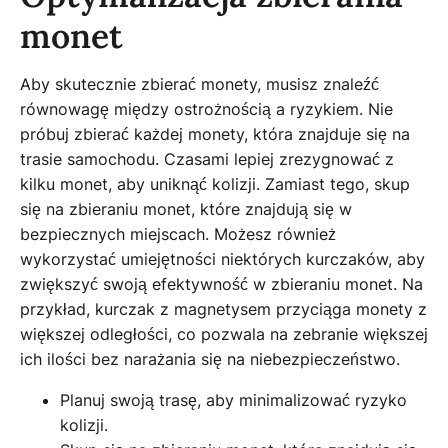
monet
Aby skutecznie zbierać monety, musisz znaleźć
równowagę między ostrożnością a ryzykiem. Nie
próbuj zbierać każdej monety, która znajduje się na
trasie samochodu. Czasami lepiej zrezygnować z
kilku monet, aby uniknąć kolizji. Zamiast tego, skup
się na zbieraniu monet, które znajdują się w
bezpiecznych miejscach. Możesz również
wykorzystać umiejętności niektórych kurczaków, aby
zwiększyć swoją efektywność w zbieraniu monet. Na
przykład, kurczak z magnetysem przyciąga monety z
większej odległości, co pozwala na zebranie większej
ich ilości bez narażania się na niebezpieczeństwo.
Planuj swoją trasę, aby minimalizować ryzyko
kolizji.