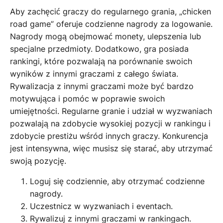
Aby zachęcić graczy do regularnego grania, „chicken
road game” oferuje codzienne nagrody za logowanie.
Nagrody mogą obejmować monety, ulepszenia lub
specjalne przedmioty. Dodatkowo, gra posiada
rankingi, które pozwalają na porównanie swoich
wyników z innymi graczami z całego świata.
Rywalizacja z innymi graczami może być bardzo
motywująca i pomóc w poprawie swoich
umiejętności. Regularne granie i udział w wyzwaniach
pozwalają na zdobycie wysokiej pozycji w rankingu i
zdobycie prestiżu wśród innych graczy. Konkurencja
jest intensywna, więc musisz się starać, aby utrzymać
swoją pozycję.
Loguj się codziennie, aby otrzymać codzienne
nagrody.
Uczestnicz w wyzwaniach i eventach.
Rywalizuj z innymi graczami w rankingach.