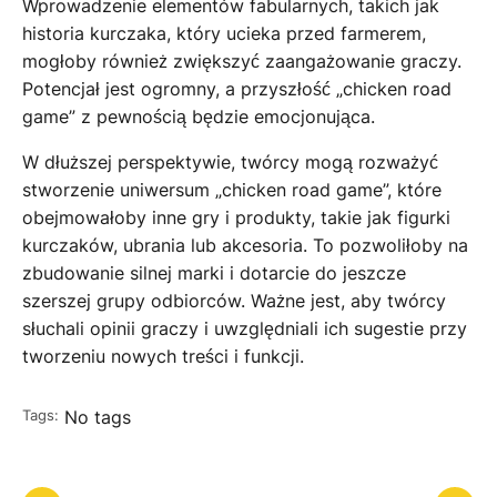
Wprowadzenie elementów fabularnych, takich jak
historia kurczaka, który ucieka przed farmerem,
mogłoby również zwiększyć zaangażowanie graczy.
Potencjał jest ogromny, a przyszłość „chicken road
game” z pewnością będzie emocjonująca.
W dłuższej perspektywie, twórcy mogą rozważyć
stworzenie uniwersum „chicken road game”, które
obejmowałoby inne gry i produkty, takie jak figurki
kurczaków, ubrania lub akcesoria. To pozwoliłoby na
zbudowanie silnej marki i dotarcie do jeszcze
szerszej grupy odbiorców. Ważne jest, aby twórcy
słuchali opinii graczy i uwzględniali ich sugestie przy
tworzeniu nowych treści i funkcji.
Tags:
No tags