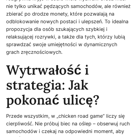
nie tylko unikać pędzących samochodów, ale również
zbierać po drodze monety, które pozwalają na
odblokowanie nowych postaci i ulepszeń. To idealna
propozycja dla osób szukających szybkiej i
relaksującej rozrywki, a także dla tych, którzy lubią
sprawdzać swoje umiejętności w dynamicznych
grach zręcznościowych.
Wytrwałość i
strategia: Jak
pokonać ulicę?
Przede wszystkim, w „chicken road game” liczy się
cierpliwość. Nie próbuj biec na oślep – obserwuj ruch
samochodów i czekaj na odpowiedni moment, aby