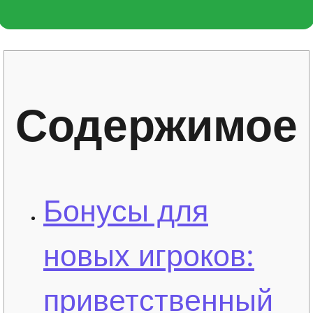
Содержимое
Бонусы для
новых игроков:
приветственный