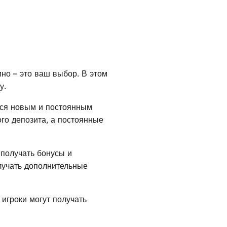
ино – это ваш выбор. В этом
у.
тся новым и постоянным
го депозита, а постоянные
 получать бонусы и
олучать дополнительные
 игроки могут получать