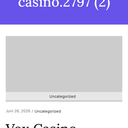
casino.2797 (2)
Uncategorized
Juni 26, 2026
/
Uncategorized