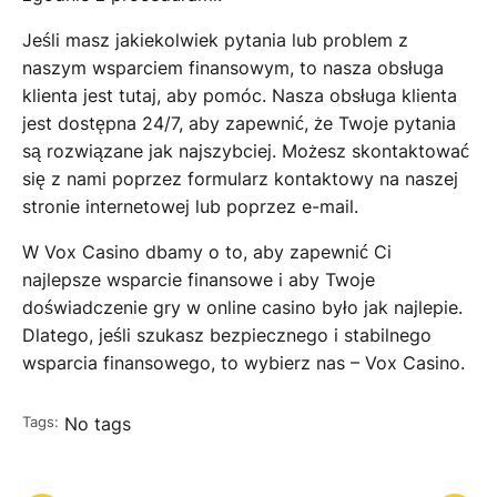
Jeśli masz jakiekolwiek pytania lub problem z
naszym wsparciem finansowym, to nasza obsługa
klienta jest tutaj, aby pomóc. Nasza obsługa klienta
jest dostępna 24/7, aby zapewnić, że Twoje pytania
są rozwiązane jak najszybciej. Możesz skontaktować
się z nami poprzez formularz kontaktowy na naszej
stronie internetowej lub poprzez e-mail.
W Vox Casino dbamy o to, aby zapewnić Ci
najlepsze wsparcie finansowe i aby Twoje
doświadczenie gry w online casino było jak najlepie.
Dlatego, jeśli szukasz bezpiecznego i stabilnego
wsparcia finansowego, to wybierz nas – Vox Casino.
Tags:
No tags