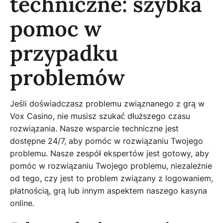
techniczne: szybka
pomoc w
przypadku
problemów
Jeśli doświadczasz problemu związnanego z grą w
Vox Casino, nie musisz szukać dłuższego czasu
rozwiązania. Nasze wsparcie techniczne jest
dostępne 24/7, aby pomóc w rozwiązaniu Twojego
problemu. Nasze zespół ekspertów jest gotowy, aby
pomóc w rozwiązaniu Twojego problemu, niezależnie
od tego, czy jest to problem związany z logowaniem,
płatnością, grą lub innym aspektem naszego kasyna
online.