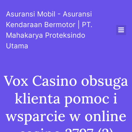
Skip
to
Asuransi Mobil - Asuransi
content
Kendaraan Bermotor | PT.
Mahakarya Proteksindo
Utama
Vox Casino obsuga
klienta pomoc i
wsparcie w online