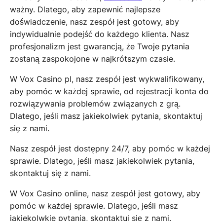
ważny. Dlatego, aby zapewnić najlepsze
doświadczenie, nasz zespół jest gotowy, aby
indywidualnie podejść do każdego klienta. Nasz
profesjonalizm jest gwarancją, że Twoje pytania
zostaną zaspokojone w najkrótszym czasie.
W Vox Casino pl, nasz zespół jest wykwalifikowany,
aby pomóc w każdej sprawie, od rejestracji konta do
rozwiązywania problemów związanych z grą.
Dlatego, jeśli masz jakiekolwiek pytania, skontaktuj
się z nami.
Nasz zespół jest dostępny 24/7, aby pomóc w każdej
sprawie. Dlatego, jeśli masz jakiekolwiek pytania,
skontaktuj się z nami.
W Vox Casino online, nasz zespół jest gotowy, aby
pomóc w każdej sprawie. Dlatego, jeśli masz
jakiekolwkie pytania, skontaktuj się z nami.