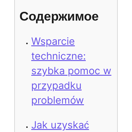
Содержимое
Wsparcie
techniczne:
szybka pomoc w
przypadku
problemów
Jak uzyskać