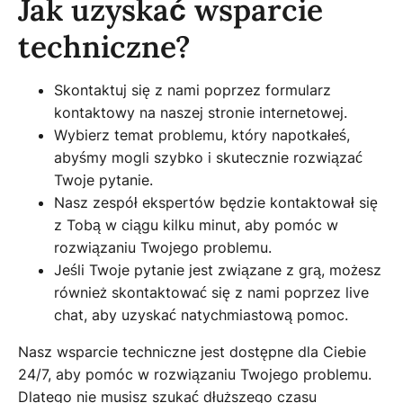
Jak uzyskać wsparcie
techniczne?
Skontaktuj się z nami poprzez formularz
kontaktowy na naszej stronie internetowej.
Wybierz temat problemu, który napotkałeś,
abyśmy mogli szybko i skutecznie rozwiązać
Twoje pytanie.
Nasz zespół ekspertów będzie kontaktował się
z Tobą w ciągu kilku minut, aby pomóc w
rozwiązaniu Twojego problemu.
Jeśli Twoje pytanie jest związane z grą, możesz
również skontaktować się z nami poprzez live
chat, aby uzyskać natychmiastową pomoc.
Nasz wsparcie techniczne jest dostępne dla Ciebie
24/7, aby pomóc w rozwiązaniu Twojego problemu.
Dlatego nie musisz szukać dłuższego czasu