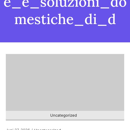
e_e_soluzioni_do
mestiche_di_d
Uncategorized
Juni 27, 2026