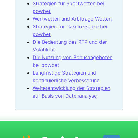
Strategien für Sportwetten bei
powbet
Wertwetten und Arbitrage-Wetten
Strategien für Casino-Spiele bei
powbet
Die Bedeutung des RTP und der
Volatilität
Die Nutzung von Bonusangeboten
bei powbet
Langfristige Strategien und
kontinuierliche Verbesserung
Weiterentwicklung der Strategien
auf Basis von Datenanalyse