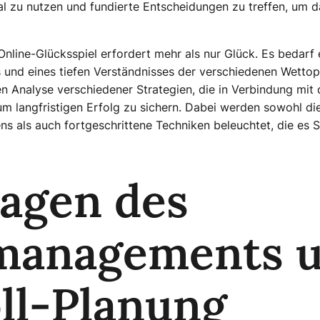
al zu nutzen und fundierte Entscheidungen zu treffen, um d
Online-Glücksspiel erfordert mehr als nur Glück. Es bedarf 
 und eines tiefen Verständnisses der verschiedenen Wettopt
 Analyse verschiedener Strategien, die in Verbindung mit 
m langfristigen Erfolg zu sichern. Dabei werden sowohl d
s als auch fortgeschrittene Techniken beleuchtet, die es S
agen des
managements 
ll-Planung