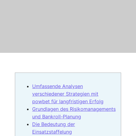
Umfassende Analysen
verschiedener Strategien mit
powbet für langfristigen Erfolg
Grundlagen des Risikomanagements
und Bankroll-Planung
Die Bedeutung der
Einsatzstaffelung