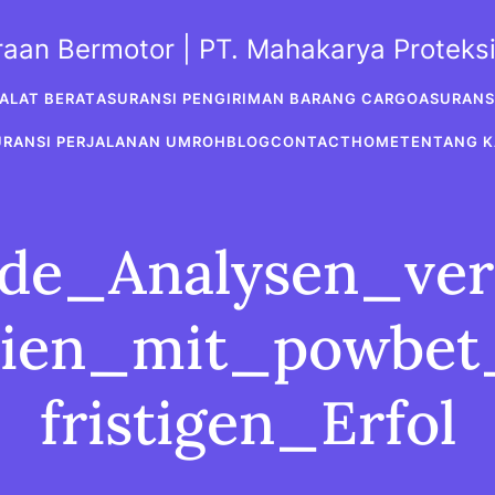
araan Bermotor | PT. Mahakarya Protek
ALAT BERAT
ASURANSI PENGIRIMAN BARANG CARGO
ASURANS
URANSI PERJALANAN UMROH
BLOG
CONTACT
HOME
TENTANG K
de_Analysen_ver
gien_mit_powbet
fristigen_Erfol