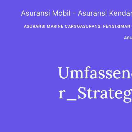
Skip
to
Asuransi Mobil - Asuransi Kend
content
ASURANSI MARINE CARGO
ASURANSI PENGIRIMAN 
AS
Umfassen
r_Strate