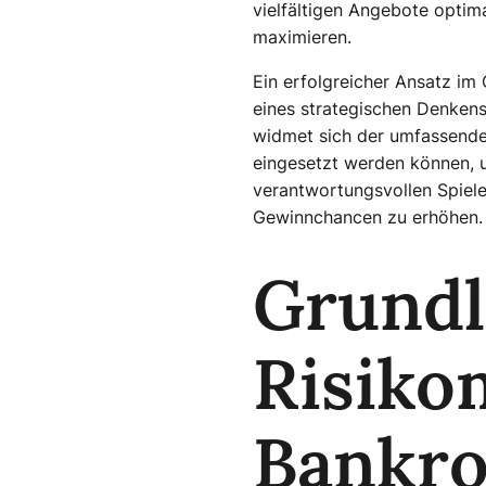
vielfältigen Angebote optim
maximieren.
Ein erfolgreicher Ansatz im 
eines strategischen Denkens
widmet sich der umfassenden
eingesetzt werden können, u
verantwortungsvollen Spielen
Gewinnchancen zu erhöhen.
Grundl
Risiko
Bankro