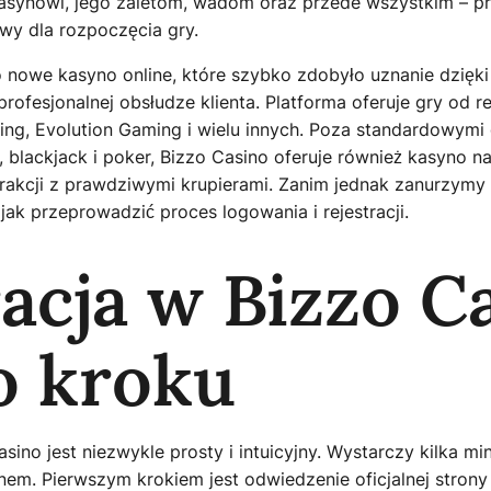
 kasynowi, jego zaletom, wadom oraz przede wszystkim – 
owy dla rozpoczęcia gry.
 nowe kasyno online, które szybko zdobyło uznanie dzięki
rofesjonalnej obsłudze klienta. Platforma oferuje gry o
ming, Evolution Gaming i wielu innych. Poza standardowymi
a, blackjack i poker, Bizzo Casino oferuje również kasyno 
rakcji z prawdziwymi krupierami. Zanim jednak zanurzymy 
jak przeprowadzić proces logowania i rejestracji.
acja w Bizzo C
o kroku
asino jest niezwykle prosty i intuicyjny. Wystarczy kilka mi
em. Pierwszym krokiem jest odwiedzenie oficjalnej strony 