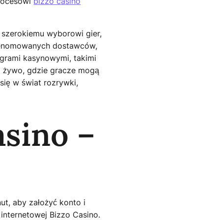
procesowi
bizzo casino
 szerokiemu wyborowi gier,
d renomowanych dostawców,
 grami kasynowymi, takimi
na żywo, gdzie gracze mogą
się w świat rozrywki,
asino –
nut, aby założyć konto i
internetowej Bizzo Casino.