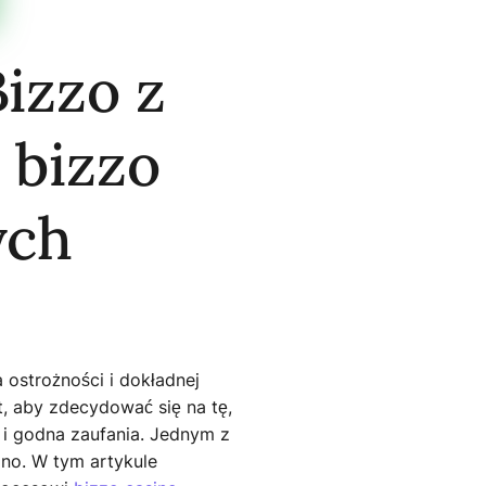
izzo z
 bizzo
ych
ostrożności i dokładnej
t, aby zdecydować się na tę,
 i godna zaufania. Jednym z
ino. W tym artykule