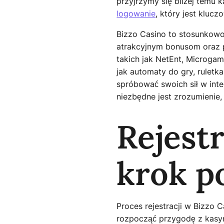
przyjrzymy się bliżej temu
logowanie
, który jest klucz
Bizzo Casino to stosunkowo
atrakcyjnym bonusom oraz p
takich jak NetEnt, Microga
jak automaty do gry, ruletk
spróbować swoich sił w inte
niezbędne jest zrozumienie, 
Rejestr
krok p
Proces rejestracji w Bizzo C
rozpocząć przygodę z kasyn