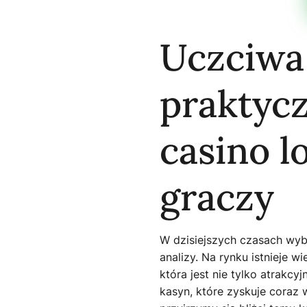
Uczciwa 
praktyc
casino 
graczy
W dzisiejszych czasach wyb
analizy. Na rynku istnieje 
która jest nie tylko atrakc
kasyn, które zyskuje coraz 