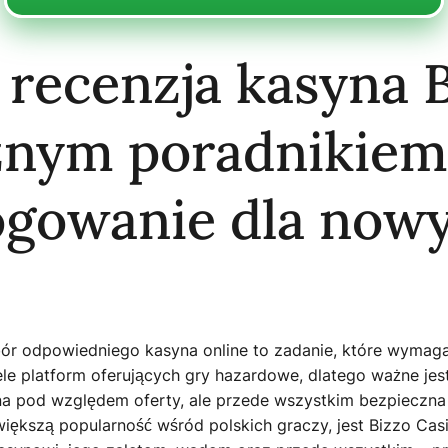
recenzja kasyna B
znym poradnikiem
logowanie dla now
ór odpowiedniego kasyna online to zadanie, które wymaga 
wiele platform oferujących gry hazardowe, dlatego ważne jes
yjna pod względem oferty, ale przede wszystkim bezpieczna
większą popularność wśród polskich graczy, jest Bizzo Cas