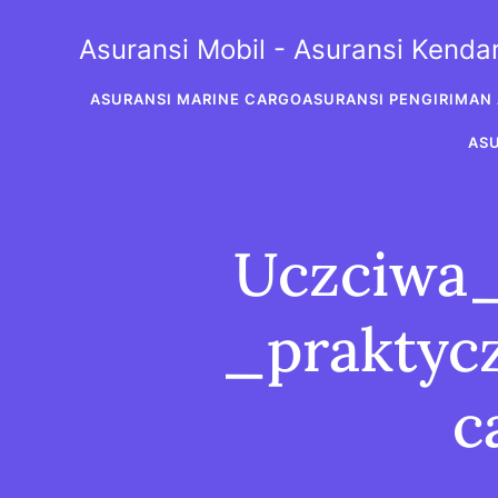
Skip
to
Asuransi Mobil - Asuransi Kend
content
ASURANSI MARINE CARGO
ASURANSI PENGIRIMAN 
AS
Uczciwa
_praktyc
c