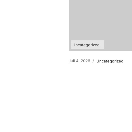
Uncategorized
Juli 4, 2026
/
Uncategorized