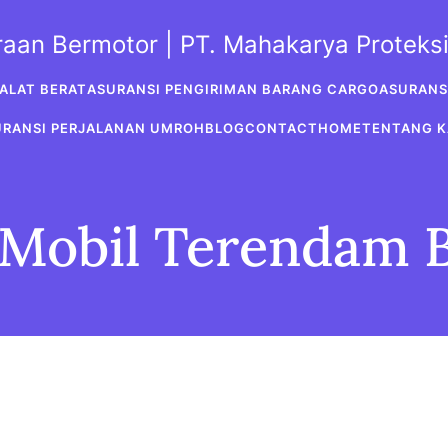
araan Bermotor | PT. Mahakarya Protek
ALAT BERAT
ASURANSI PENGIRIMAN BARANG CARGO
ASURANS
URANSI PERJALANAN UMROH
BLOG
CONTACT
HOME
TENTANG K
Mobil Terendam B