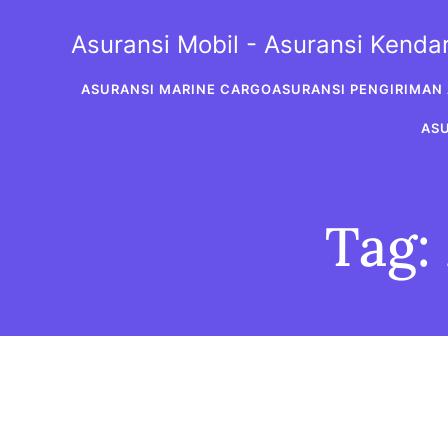
Skip
to
Asuransi Mobil - Asuransi Kend
content
ASURANSI MARINE CARGO
ASURANSI PENGIRIMAN 
AS
Tag: