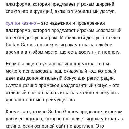
платформа, которая предлагает игрокам широкий
спектр игр и функций, включая мобильный доступ.
султан казино
– это надежная и проверенная
платформа, которая предлагает игрокам безопасный
и легкий доступ к играм. Мобильный доступ к казино
Sultan Games позволяет игрокам играть в любое
время и в любом месте, где есть доступ к интернету.
Если вы ищете сультан казино промокод, то вы
можете использовать наш скидочный код, который
дает вам дополнительный бонус для регистрации.
Султан казино промокод бездепозитный бонус – это
отличный способ начать играть в казино и получить
дополнительные преимущества.
Кроме того, казино Sultan Games предлагает игрокам
рабочее зеркало, которое позволяет игрокам играть в
казино, если основной сайт не доступен. Это