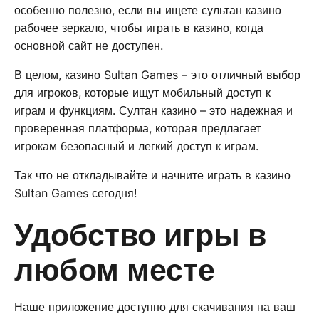
особенно полезно, если вы ищете сультан казино
рабочее зеркало, чтобы играть в казино, когда
основной сайт не доступен.
В целом, казино Sultan Games – это отличный выбор
для игроков, которые ищут мобильный доступ к
играм и функциям. Султан казино – это надежная и
проверенная платформа, которая предлагает
игрокам безопасный и легкий доступ к играм.
Так что не откладывайте и начните играть в казино
Sultan Games сегодня!
Удобство игры в
любом месте
Наше приложение доступно для скачивания на ваш