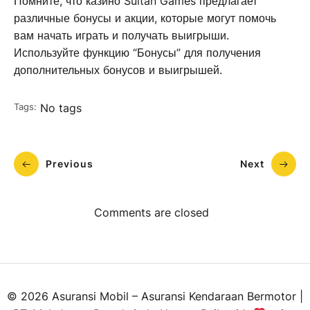
Помните, что казино Sultan Games предлагает
различные бонусы и акции, которые могут помочь
вам начать играть и получать выигрыши.
Используйте функцию “Бонусы” для получения
дополнительных бонусов и выигрышей.
Tags:
No tags
Previous
Next
Comments are closed
© 2026 Asuransi Mobil – Asuransi Kendaraan Bermotor |