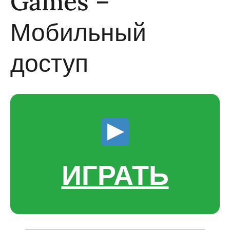
Games –
Мобильный
доступ
ИГРАТЬ