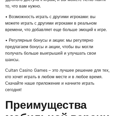
то, что вам нужно.
• Возможность играть с другими игроками: вы
можете играть с другими игроками в реальном
времени, что добавляет еще больше эмоций к игре.
• Регулярные бонусы и акции: мы регулярно
предлагаем бонусы и акции, чтобы вы могли
получать больше выигрышей и улучшать свои
шансы.
Сultan Casino Games – это лучшее решение для тех,
кто хочет играть в любом месте и в любое время.
Скачайте наше приложение и начните играть
сегодня!
Преимущества