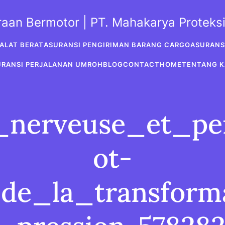
araan Bermotor | PT. Mahakarya Protek
ALAT BERAT
ASURANSI PENGIRIMAN BARANG CARGO
ASURANS
URANSI PERJALANAN UMROH
BLOG
CONTACT
HOME
TENTANG K
e_nerveuse_et_pe
ot-
_de_la_transform