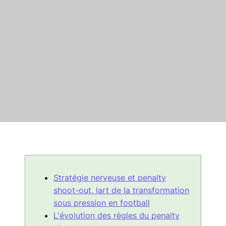
Stratégie nerveuse et penalty
shoot-out, lart de la transformation
sous pression en football
L'évolution des règles du penalty