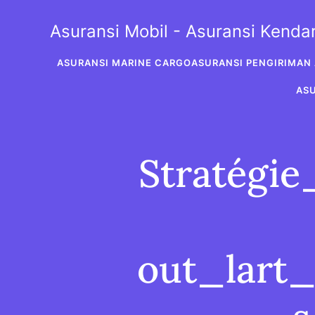
Skip
to
Asuransi Mobil - Asuransi Kend
content
ASURANSI MARINE CARGO
ASURANSI PENGIRIMAN 
AS
Stratégi
out_lart