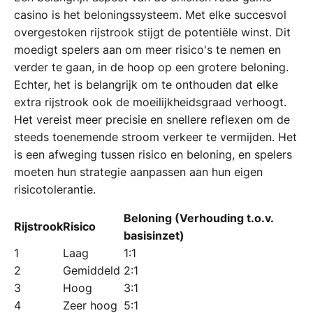
casino is het beloningssysteem. Met elke succesvol
overgestoken rijstrook stijgt de potentiële winst. Dit
moedigt spelers aan om meer risico's te nemen en
verder te gaan, in de hoop op een grotere beloning.
Echter, het is belangrijk om te onthouden dat elke
extra rijstrook ook de moeilijkheidsgraad verhoogt.
Het vereist meer precisie en snellere reflexen om de
steeds toenemende stroom verkeer te vermijden. Het
is een afweging tussen risico en beloning, en spelers
moeten hun strategie aanpassen aan hun eigen
risicotolerantie.
Beloning (Verhouding t.o.v.
Rijstrook
Risico
basisinzet)
1
Laag
1:1
2
Gemiddeld
2:1
3
Hoog
3:1
4
Zeer hoog
5:1