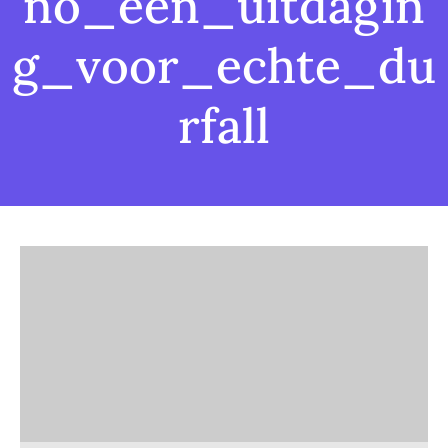
no_een_uitdagin
g_voor_echte_du
rfall