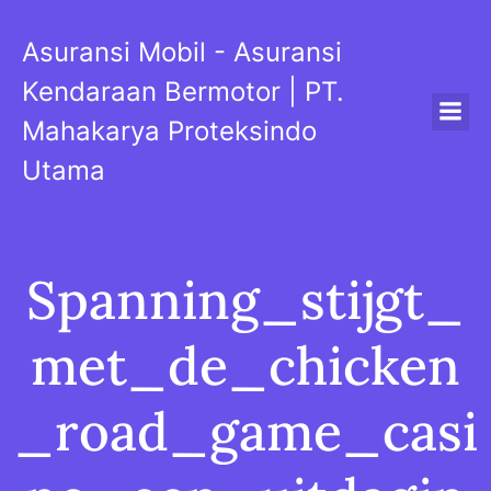
Skip
to
Asuransi Mobil - Asuransi
content
Kendaraan Bermotor | PT.
Mahakarya Proteksindo
Utama
Spanning_stijgt_
met_de_chicken
_road_game_casi