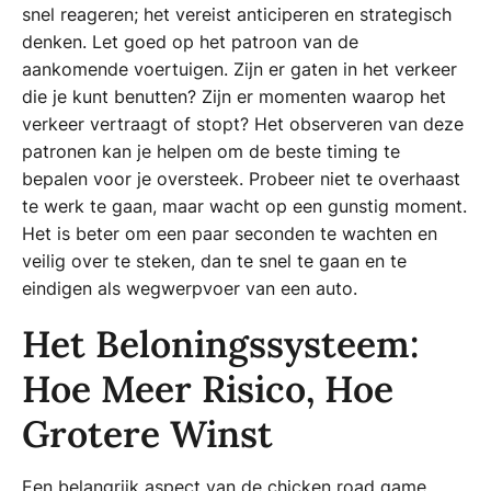
snel reageren; het vereist anticiperen en strategisch
denken. Let goed op het patroon van de
aankomende voertuigen. Zijn er gaten in het verkeer
die je kunt benutten? Zijn er momenten waarop het
verkeer vertraagt of stopt? Het observeren van deze
patronen kan je helpen om de beste timing te
bepalen voor je oversteek. Probeer niet te overhaast
te werk te gaan, maar wacht op een gunstig moment.
Het is beter om een paar seconden te wachten en
veilig over te steken, dan te snel te gaan en te
eindigen als wegwerpvoer van een auto.
Het Beloningssysteem:
Hoe Meer Risico, Hoe
Grotere Winst
Een belangrijk aspect van de chicken road game