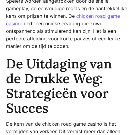
Spelers worden aangetrokken door de snelle
gameplay, de eenvoudige regels en de aantrekkelijke
kans om prijzen te winnen. De
chicken road game
casino
biedt een unieke ervaring die zowel
ontspannend als stimulerend kan zijn. Het is een
perfecte afleiding voor korte pauzes of een leuke
manier om de tijd te doden.
De Uitdaging van
de Drukke Weg:
Strategieën voor
Succes
De kern van de chicken road game casino is het
vermijden van verkeer. Dit vereist meer dan alleen