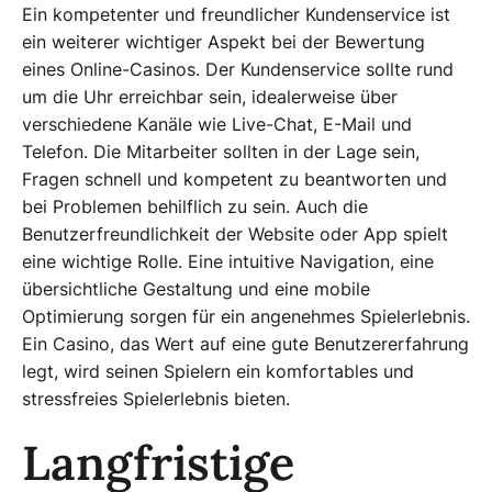
Ein kompetenter und freundlicher Kundenservice ist
ein weiterer wichtiger Aspekt bei der Bewertung
eines Online-Casinos. Der Kundenservice sollte rund
um die Uhr erreichbar sein, idealerweise über
verschiedene Kanäle wie Live-Chat, E-Mail und
Telefon. Die Mitarbeiter sollten in der Lage sein,
Fragen schnell und kompetent zu beantworten und
bei Problemen behilflich zu sein. Auch die
Benutzerfreundlichkeit der Website oder App spielt
eine wichtige Rolle. Eine intuitive Navigation, eine
übersichtliche Gestaltung und eine mobile
Optimierung sorgen für ein angenehmes Spielerlebnis.
Ein Casino, das Wert auf eine gute Benutzererfahrung
legt, wird seinen Spielern ein komfortables und
stressfreies Spielerlebnis bieten.
Langfristige