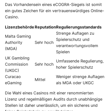
Das Vorhandensein eines eCOGRA-Siegels ist somit
ein gutes Zeichen für ein vertrauenswürdiges Online-
Casino.
Lizenzbehörde
Reputation
Regulierungsstandards
Strenge Auflagen zu
Malta Gaming
Spielerschutz und
Authority
Sehr hoch
verantwortungsvollem
(MGA)
Spielen
UK Gambling
Umfassende Regulierung,
Commission
Sehr hoch
hoher Spielerschutz
(UKGC)
Curacao
Weniger strenge Auflagen
Mittel
eGaming
als MGA oder UKGC
Die Wahl eines Casinos mit einer renommierten
Lizenz und regelmäßigen Audits durch unabhängige
Stellen ist daher unerlässlich, um ein sicheres und