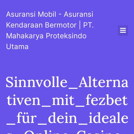
Skip
to
Asuransi Mobil - Asuransi
content
Kendaraan Bermotor | PT.
Mahakarya Proteksindo
Utama
Sinnvolle_Alterna
tiven_mit_fezbet
_für_dein_ideale