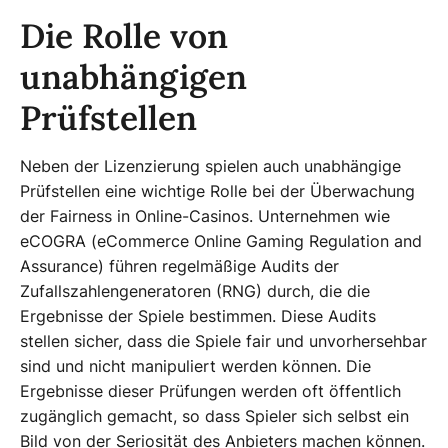
Die Rolle von
unabhängigen
Prüfstellen
Neben der Lizenzierung spielen auch unabhängige
Prüfstellen eine wichtige Rolle bei der Überwachung
der Fairness in Online-Casinos. Unternehmen wie
eCOGRA (eCommerce Online Gaming Regulation and
Assurance) führen regelmäßige Audits der
Zufallszahlengeneratoren (RNG) durch, die die
Ergebnisse der Spiele bestimmen. Diese Audits
stellen sicher, dass die Spiele fair und unvorhersehbar
sind und nicht manipuliert werden können. Die
Ergebnisse dieser Prüfungen werden oft öffentlich
zugänglich gemacht, so dass Spieler sich selbst ein
Bild von der Seriosität des Anbieters machen können.