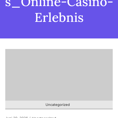
s_Online-Casino-
Erlebnis
Uncategorized
Juni 29, 2026