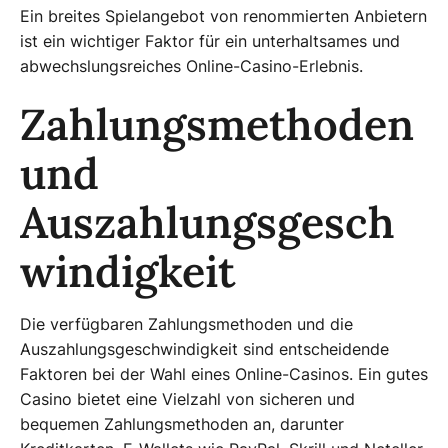
Ein breites Spielangebot von renommierten Anbietern
ist ein wichtiger Faktor für ein unterhaltsames und
abwechslungsreiches Online-Casino-Erlebnis.
Zahlungsmethoden
und
Auszahlungsgesch
windigkeit
Die verfügbaren Zahlungsmethoden und die
Auszahlungsgeschwindigkeit sind entscheidende
Faktoren bei der Wahl eines Online-Casinos. Ein gutes
Casino bietet eine Vielzahl von sicheren und
bequemen Zahlungsmethoden an, darunter