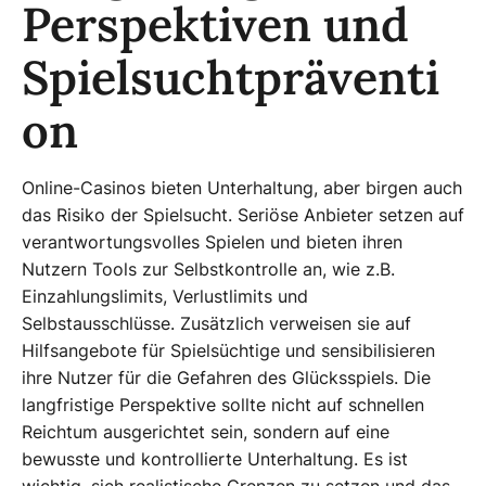
Perspektiven und
Spielsuchtpräventi
on
Online-Casinos bieten Unterhaltung, aber birgen auch
das Risiko der Spielsucht. Seriöse Anbieter setzen auf
verantwortungsvolles Spielen und bieten ihren
Nutzern Tools zur Selbstkontrolle an, wie z.B.
Einzahlungslimits, Verlustlimits und
Selbstausschlüsse. Zusätzlich verweisen sie auf
Hilfsangebote für Spielsüchtige und sensibilisieren
ihre Nutzer für die Gefahren des Glücksspiels. Die
langfristige Perspektive sollte nicht auf schnellen
Reichtum ausgerichtet sein, sondern auf eine
bewusste und kontrollierte Unterhaltung. Es ist