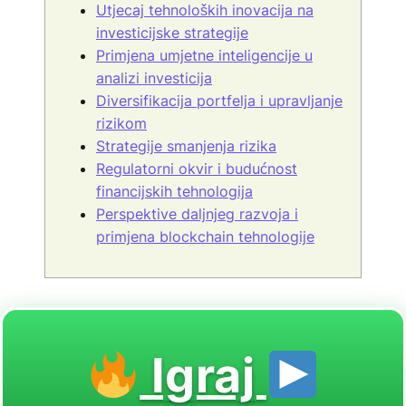
Utjecaj tehnoloških inovacija na
investicijske strategije
Primjena umjetne inteligencije u
analizi investicija
Diversifikacija portfelja i upravljanje
rizikom
Strategije smanjenja rizika
Regulatorni okvir i budućnost
financijskih tehnologija
Perspektive daljnjeg razvoja i
primjena blockchain tehnologije
Igraj