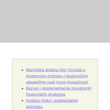
Raznolika analiza thor fortune u
modernom pristupu i dugoročnim
ulaganjima nudi nove mogućnosti
Razvoj i implementacija inovativnih
financijskih strategija
Analiza rizika i potencijalnih
dobitaka