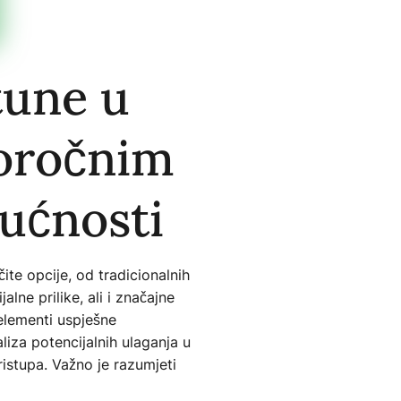
tune u
oročnim
ućnosti
te opcije, od tradicionalnih
lne prilike, ali i značajne
 elementi uspješne
liza potencijalnih ulaganja u
istupa. Važno je razumjeti