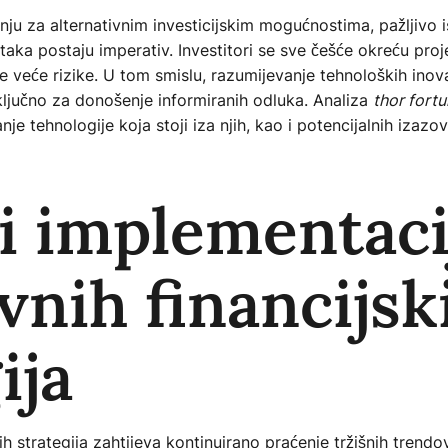
ju za alternativnim investicijskim mogućnostima, pažljivo i
itaka postaju imperativ. Investitori se sve češće okreću proj
se veće rizike. U tom smislu, razumijevanje tehnoloških inova
ključno za donošenje informiranih odluka. Analiza
thor fort
e tehnologije koja stoji iza njih, kao i potencijalnih izazova 
 i implementaci
vnih financijsk
ija
ih strategija zahtijeva kontinuirano praćenje tržišnih trend