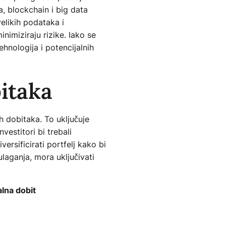
a, blockchain i big data
velikih podataka i
inimiziraju rizike. Iako se
ehnologija i potencijalnih
bitaka
nih dobitaka. To uključuje
vestitori bi trebali
versificirati portfelj kako bi
laganja, mora uključivati
alna dobit