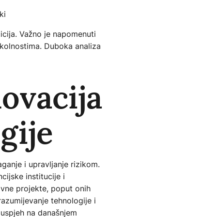
ki
sticija. Važno je napomenuti
 okolnostima. Duboka analiza
novacija
gije
aganje i upravljanje rizikom.
ijske institucije i
ivne projekte, poput onih
razumijevanje tehnologije i
za uspjeh na današnjem