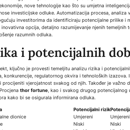
e ekonomije, nove tehnologije kao što su umjetna inteligencij
onose investicijske odluke. Automatizacija procesa, analiza 
ćuju investitorima da identificiraju potencijalne prilike i m
inovativna opcija, detaljno razumijevanje njenih temeljnih t
nošenje razumnih odluka.
zika i potencijalnih do
jekt, ključno je provesti temeljitu analizu rizika i potencijal
, konkurencije, regulatornog okvira i tehnoloških izazova. In
 i procijeniti vjerojatnost svakog od njih. Također je važno di
. Procjena
thor fortune
, kao i svakog drugog potencijalnog u
tora kako bi se osigurala informirana odluka.
a
Potencijalni rizik
Potencij
alne dionice
Umjereni
Umjereni
ce
Niski
Niski