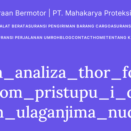
araan Bermotor | PT. Mahakarya Protek
ALAT BERAT
ASURANSI PENGIRIMAN BARANG CARGO
ASURANS
URANSI PERJALANAN UMROH
BLOG
CONTACT
HOME
TENTANG K
a_analiza_thor_
om_pristupu_i_d
_ulaganjima_nu