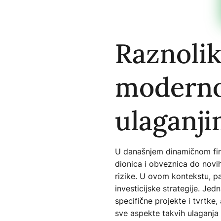
Raznolik
moderno
ulaganj
U današnjem dinamičnom finan
dionica i obveznica do novih 
rizike. U ovom kontekstu, paž
investicijske strategije. Jed
specifične projekte i tvrtke,
sve aspekte takvih ulaganja 