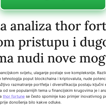
a analiza thor for
m pristupu i dug
ima nudi nove mog
cijskom svijetu, ulaganje postaje sve kompleksnije. Različi
tehnologija poput blockchaina i kriptovaluta, nude potencija
ljivo razmatranje portfelja i diversifikacija postaju ključni
na od sve popularnijih tema u financijskim krugovima je i ana
 a
thor fortune
se često spominje kao primjer inovativnog pr
prije donošenja bilo kakve odluke.