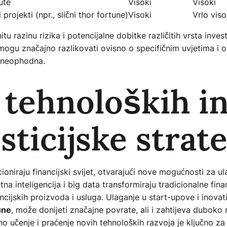
ute
Visoki
Visoki
 projekti (npr., slični thor fortune)
Visoki
Vrlo viso
nitu razinu rizika i potencijalne dobitke različitih vrsta inve
ci mogu značajno razlikovati ovisno o specifičnim uvjetima i
e neophodna.
 tehnoloških i
sticijske strate
oniraju financijski svijet, otvarajući nove mogućnosti za ul
na inteligencija i big data transformiraju tradicionalne financ
cijskih proizvoda i usluga. Ulaganje u start-upove i inovat
une
, može donijeti značajne povrate, ali i zahtijeva duboko 
ano učenje i praćenje novih tehnoloških razvoja je ključno 