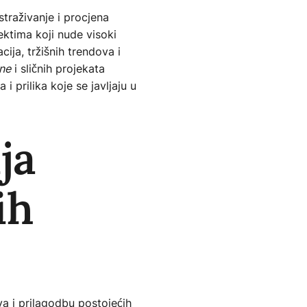
straživanje i procjena
ektima koji nude visoki
cija, tržišnih trendova i
une
i sličnih projekata
i prilika koje se javljaju u
ja
ih
ova i prilagodbu postojećih