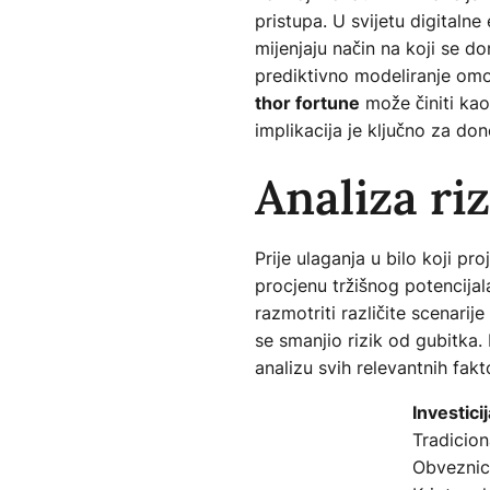
pristupa. U svijetu digitaln
mijenjaju način na koji se d
prediktivno modeliranje omogu
thor fortune
može činiti kao 
implikacija je ključno za do
Analiza ri
Prije ulaganja u bilo koji pro
procjenu tržišnog potencijala
razmotriti različite scenarije
se smanjio rizik od gubitka
analizu svih relevantnih fak
Investicij
Tradicion
Obvezni