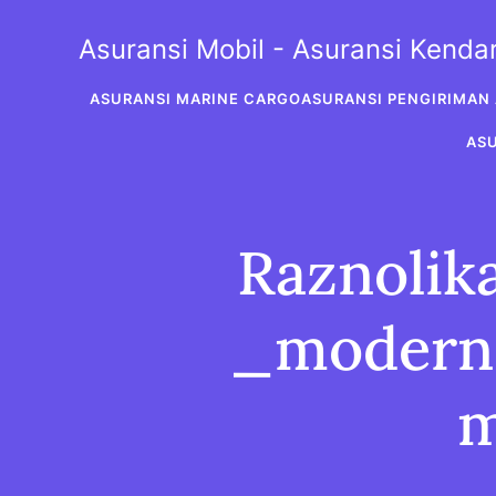
Skip
to
Asuransi Mobil - Asuransi Kend
content
ASURANSI MARINE CARGO
ASURANSI PENGIRIMAN 
AS
Raznolik
_modern
m