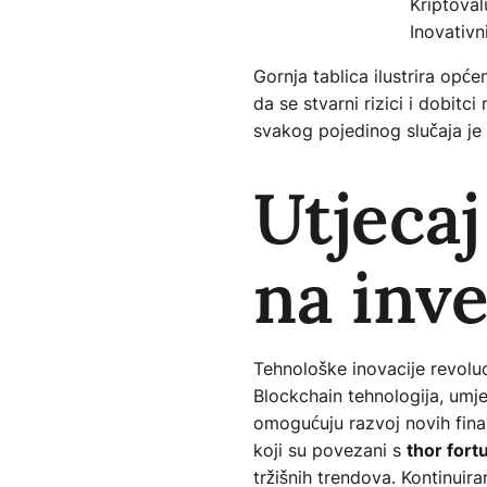
Kriptoval
Inovativni
Gornja tablica ilustrira opće
da se stvarni rizici i dobit
svakog pojedinog slučaja j
Utjecaj
na inve
Tehnološke inovacije revoluci
Blockchain tehnologija, umjet
omogućuju razvoj novih finan
koji su povezani s
thor fort
tržišnih trendova. Kontinuir