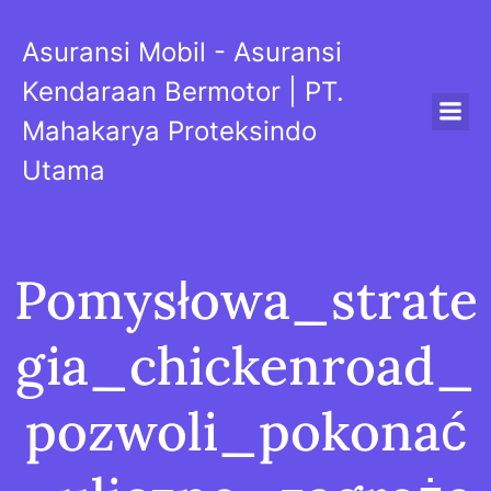
Skip
to
Asuransi Mobil - Asuransi
content
Kendaraan Bermotor | PT.
Mahakarya Proteksindo
Utama
Pomysłowa_strate
gia_chickenroad_
pozwoli_pokonać