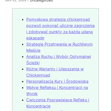
/
Uncategorized
Pomysłowa strategia chickenroad
pozwoli pokonać uliczne zagrożenia
i zdobywać punkty za każdą udaną
eskapadę
Strategie Przetrwania w Ruchliwym
Mieście
Analiza Ruchu i Wybór Optymalnej
Ścieżki
Różne Warianty i Ulepszenia w
Chickenroad
Personalizacja Kury i Środowiska
Wpływ Refleksu i Koncentracji na
Wynik
Ćwiczenia Poprawiające Refleks i
Koncentrację