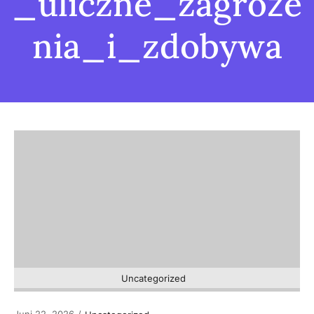
_uliczne_zagroże
nia_i_zdobywa
Uncategorized
Juni 22, 2026