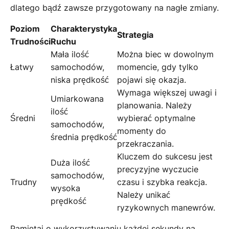
dlatego bądź zawsze przygotowany na nagłe zmiany.
Poziom
Charakterystyka
Strategia
Trudności
Ruchu
Mała ilość
Można biec w dowolnym
Łatwy
samochodów,
momencie, gdy tylko
niska prędkość
pojawi się okazja.
Wymaga większej uwagi i
Umiarkowana
planowania. Należy
ilość
Średni
wybierać optymalne
samochodów,
momenty do
średnia prędkość
przekraczania.
Kluczem do sukcesu jest
Duża ilość
precyzyjne wyczucie
samochodów,
Trudny
czasu i szybka reakcja.
wysoka
Należy unikać
prędkość
ryzykownych manewrów.
Pamiętaj o wykorzystywaniu każdej sekundy na