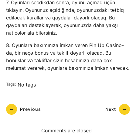
7. Oyunları seçdikdən sonra, oyunu açmaq üçün
tıklayın. Oyununuz açıldığında, oyununuzdakı tətbiq
ediləcək kurallar və qaydalar dəyərli olacaq. Bu
qaydaları dəstəkləyərək, oyununuzda daha yaxşı
nəticələr ala bilərsiniz.
8. Oyunlara baxımınıza imkan verən Pin Up Casino-
da, bir neçə bonus və təklif dəyərli olacaq. Bu
bonuslar və təkliflər sizin hesabınıza daha çox
məlumat verərək, oyunlara baxımınıza imkan verəcək.
Tags:
No tags
Previous
Next
Comments are closed