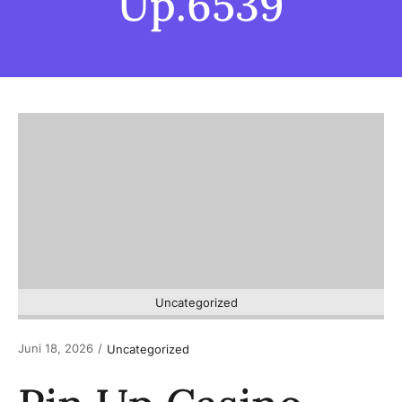
Up.6539
Uncategorized
Juni 18, 2026
/
Uncategorized