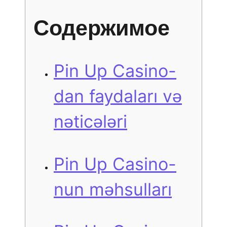
Содержимое
Pin Up Casino-
dan faydaları və
nəticələri
Pin Up Casino-
nun məhsulları