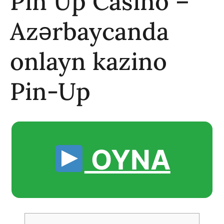
Pin Up Casino –
Azərbaycanda
onlayn kazino
Pin-Up
OYNA