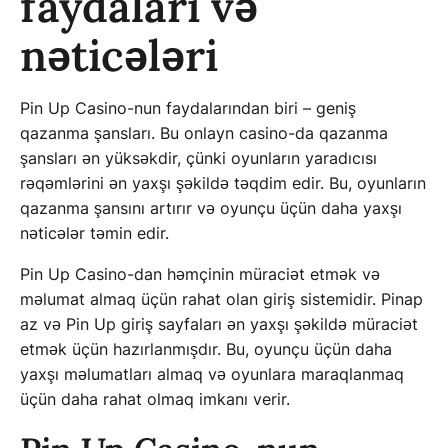
faydaları və
nəticələri
Pin Up Casino-nun faydalarından biri – geniş
qazanma şansları. Bu onlayn casino-da qazanma
şansları ən yüksəkdir, çünki oyunların yaradıcısı
rəqəmlərini ən yaxşı şəkildə təqdim edir. Bu, oyunların
qazanma şansını artırır və oyunçu üçün daha yaxşı
nəticələr təmin edir.
Pin Up Casino-dan həmçinin müraciət etmək və
məlumat almaq üçün rahat olan giriş sistemidir. Pinap
az və Pin Up giriş sayfaları ən yaxşı şəkildə müraciət
etmək üçün hazırlanmışdır. Bu, oyunçu üçün daha
yaxşı məlumatları almaq və oyunlara maraqlanmaq
üçün daha rahat olmaq imkanı verir.