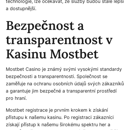
technologie, lze očekávat, že služby budou stále lepší
a dostupnější.
Bezpečnost a
transparentnost v
Kasinu Mostbet
Mostbet Casino je známý svými vysokými standardy
bezpečnosti a transparentnosti. Společnost se
zaměřuje na ochranu osobních údajů svých zákazníků
a garantuje jim bezpečné a transparentní prostředí
pro hraní.
Mostbet registrace je prvním krokem k získání
přístupu k našemu kasinu. Po registraci zákazníci
získají přístup k našemu širokému spektru her a