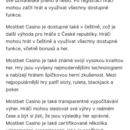
své uživatelské jméno a heslo. Po registraci hráči
mohou začít hrát a využívat všechny dostupné
funkce.
Mostbet Casino je dostupné také v češtině, což je
další výhoda pro hráče z České republiky. Hráči
mohou hrát v češtině a využívat všechny dostupné
funkce, včetně bonusů a her.
Mostbet Casino je také známé svojí vysokou kvalitou
her. Hry jsou vyvíjeny nejmodernějšími technologiemi
a nabízejí hrátem špičkovou herní zkušenost. Mezi
nejpopulárnější hry patří sloty, ruleta, blackjack a
poker.
Mostbet Casino je také transparentné vypočítávání
výher. Hráči mohou sledovat své výhry v reálném
čase a být si jisti, že jsou výsledky her správné.
Mostbet Casino je také certifikované několika