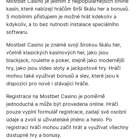
Mostbet Casino je jedním z nejpopulárnějších online
kasín, které nabízejí hráčům širší škálu her a bonusů.
S mobilním přístupem je možné hrát kdekoliv a
kdykoliv, a to bez nutnosti instalace speciálního
softwaru.
Mostbet Casino je známé svojí širokou škálu her,
včetně klasických kasínových her, jako jsou
blackjack, roulette a poker, stejně jako modernější
hry, jako jsou video sloty a jackpotové hry. Hráči
mohou také využívat bonusů a slev, které jsou k
dispozici pro nové i stávající hráče.
Registrace na Mostbet Casino je poměrně
jednoduchá a může být provedena online. Hráči
pouze vyplní formulář registrace, zadají své osobní
údaje a zvolí si uživatelské jméno a heslo. Po
registraci hráči mohou začít hrát a využívat všechny
dostupné hry a bonusy.