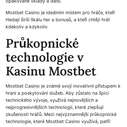
opakované vklady a další.
Mostbet Casino je ideálním místem pro hráče, kteří
hledají širší škálu her a bonusů, a kteří chtějí hrát
kdekoliv a kdykoliv.
Průkopnické
technologie v
Kasinu Mostbet
Mostbet Casino je známé svojí inovativní přístupem k
hraní a poskytování služeb. Aby zůstalo na špici
technického vývoje, využívá nejnovějších a
nejprogresivnějších technologií, které zlepšují
zkušenosti hráčů. Mezi nejvýznamnější průkopnické
technologie, které Mostbet Casino využívá, patří: