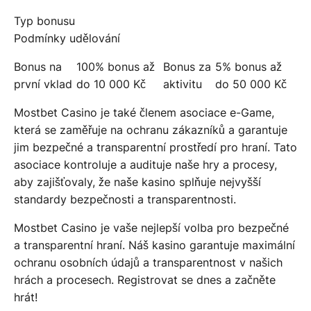
Typ bonusu
Podmínky udělování
Bonus na
100% bonus až
Bonus za
5% bonus až
první vklad
do 10 000 Kč
aktivitu
do 50 000 Kč
Mostbet Casino je také členem asociace e-Game,
která se zaměřuje na ochranu zákazníků a garantuje
jim bezpečné a transparentní prostředí pro hraní. Tato
asociace kontroluje a audituje naše hry a procesy,
aby zajišťovaly, že naše kasino splňuje nejvyšší
standardy bezpečnosti a transparentnosti.
Mostbet Casino je vaše nejlepší volba pro bezpečné
a transparentní hraní. Náš kasino garantuje maximální
ochranu osobních údajů a transparentnost v našich
hrách a procesech. Registrovat se dnes a začněte
hrát!