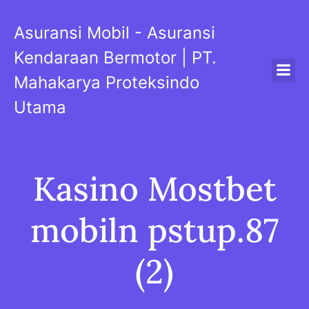
Skip
to
Asuransi Mobil - Asuransi
content
Kendaraan Bermotor | PT.
Mahakarya Proteksindo
Utama
Kasino Mostbet
mobiln pstup.87
(2)