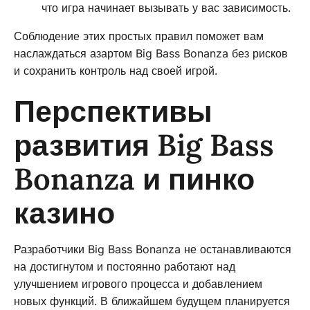
что игра начинает вызывать у вас зависимость.
Соблюдение этих простых правил поможет вам
наслаждаться азартом Big Bass Bonanza без рисков
и сохранить контроль над своей игрой.
Перспективы
развития Big Bass
Bonanza и пинко
казино
Разработчики Big Bass Bonanza не останавливаются
на достигнутом и постоянно работают над
улучшением игрового процесса и добавлением
новых функций. В ближайшем будущем планируется