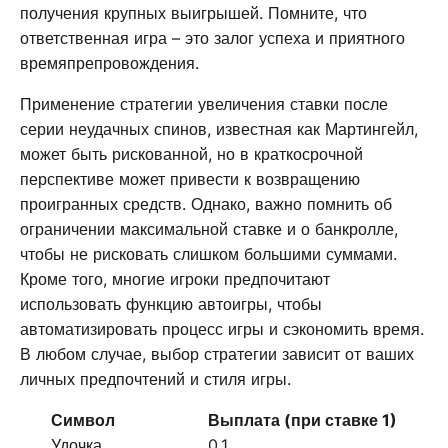
получения крупных выигрышей. Помните, что
ответственная игра – это залог успеха и приятного
времяпрепровождения.
Применение стратегии увеличения ставки после
серии неудачных спинов, известная как Мартингейл,
может быть рискованной, но в краткосрочной
перспективе может привести к возвращению
проигранных средств. Однако, важно помнить об
ограничении максимальной ставке и о банкролле,
чтобы не рисковать слишком большими суммами.
Кроме того, многие игроки предпочитают
использовать функцию автоигры, чтобы
автоматизировать процесс игры и сэкономить время.
В любом случае, выбор стратегии зависит от ваших
личных предпочтений и стиля игры.
Символ
Выплата (при ставке 1)
Удочка
0.1