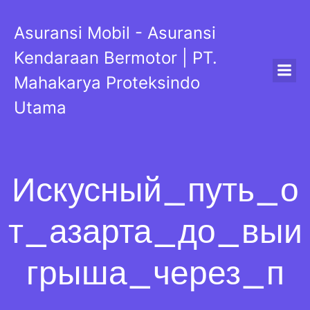
Skip
to
Asuransi Mobil - Asuransi
content
Kendaraan Bermotor | PT.
Mahakarya Proteksindo
Utama
Искусный_путь_о
т_азарта_до_выи
грыша_через_п