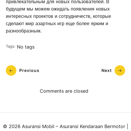
привлекательным для новых пользователей. В
будущем мы можем ожидать появления новых
интересных проектов и сотрудничеств, которые
сделают мир азартных игр еще более ярким и
разнообразным.
Tags:
No tags
Previous
Next
Comments are closed
© 2026 Asuransi Mobil – Asuransi Kendaraan Bermotor |