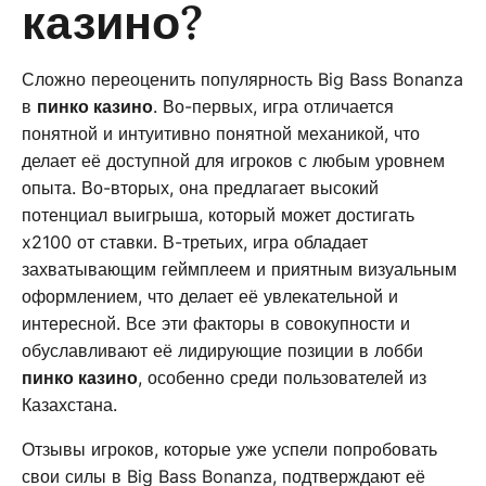
казино?
Сложно переоценить популярность Big Bass Bonanza
в
пинко казино
. Во-первых, игра отличается
понятной и интуитивно понятной механикой, что
делает её доступной для игроков с любым уровнем
опыта. Во-вторых, она предлагает высокий
потенциал выигрыша, который может достигать
x2100 от ставки. В-третьих, игра обладает
захватывающим геймплеем и приятным визуальным
оформлением, что делает её увлекательной и
интересной. Все эти факторы в совокупности и
обуславливают её лидирующие позиции в лобби
пинко казино
, особенно среди пользователей из
Казахстана.
Отзывы игроков, которые уже успели попробовать
свои силы в Big Bass Bonanza, подтверждают её