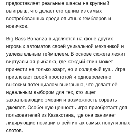
предоставляет реальные шансы на крупный
выигрыш, что делает его одним из самых
востребованных среди опытных гемблеров и
новичков.
Big Bass Bonanza выделяется на фоне других
игровых автоматов своей уникальной механикой и
увлекательным геймплеем. В основе сюжета лежит
виртуальная рыбалка, где каждый спин может
принести не только азарт, но и солидный куш. Игра
привлекает своей простотой и одновременно
высоким потенциалом выигрыша, что делает её
идеальным выбором для тех, кто ищет
захватывающие эмоции и возможность сорвать
джекпот. Особенную ценность игра приобретает для
пользователей из Казахстана, где она занимает
лидирующие позиции в рейтингах самых популярных
слотов.