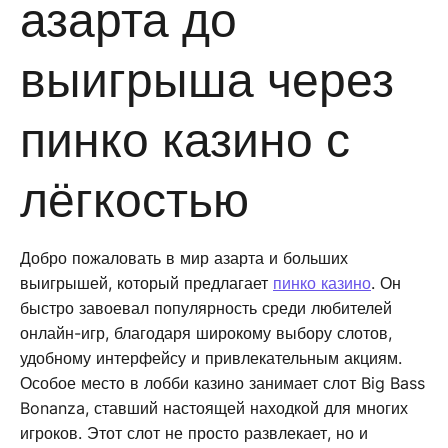
азарта до
выигрыша через
пинко казино с
лёгкостью
Добро пожаловать в мир азарта и больших
выигрышей, который предлагает
пинко казино
. Он
быстро завоевал популярность среди любителей
онлайн-игр, благодаря широкому выбору слотов,
удобному интерфейсу и привлекательным акциям.
Особое место в лобби казино занимает слот Big Bass
Bonanza, ставший настоящей находкой для многих
игроков. Этот слот не просто развлекает, но и