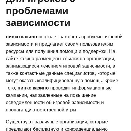
проблемами
зависимости
пинко казино
осознает важность проблемы игровой
зависимости и предлагает своим пользователям
ресурсы для получения помощи и поддержки. На
сайте казино размещены ссылки на организации,
занимающиеся лечением игровой зависимости, а
также контактные данные специалистов, которые
могут оказать квалифицированную помощь. Кроме
того,
пинко казино
проводит информационные
кампании, направленные на повышение
осведомленности об игровой зависимости и
пропаганду ответственной игры.
Существуют различные организации, которые
предлагают бесплатную и конфиденциальную