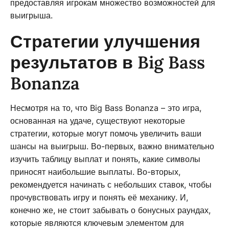
предоставляя игрокам множество возможностей для
выигрыша.
Стратегии улучшения
результатов в Big Bass
Bonanza
Несмотря на то, что Big Bass Bonanza – это игра,
основанная на удаче, существуют некоторые
стратегии, которые могут помочь увеличить ваши
шансы на выигрыш. Во-первых, важно внимательно
изучить таблицу выплат и понять, какие символы
приносят наибольшие выплаты. Во-вторых,
рекомендуется начинать с небольших ставок, чтобы
прочувствовать игру и понять её механику. И,
конечно же, не стоит забывать о бонусных раундах,
которые являются ключевым элементом для