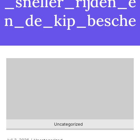
_sneller_rijden_e
n_de_kip_besche
Uncategorized
Juli 3, 2026