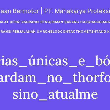
araan Bermotor | PT. Mahakarya Protek
ALAT BERAT
ASURANSI PENGIRIMAN BARANG CARGO
ASURANS
URANSI PERJALANAN UMROH
BLOG
CONTACT
HOME
TENTANG K
cias_únicas_e_bó
ardam_no_thorf
sino_atualme