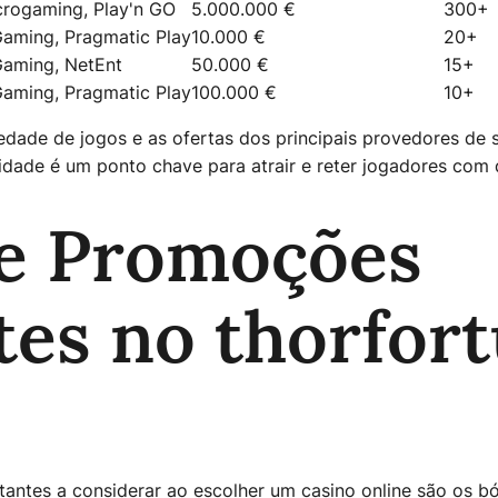
crogaming, Play'n GO
5.000.000 €
300+
Gaming, Pragmatic Play
10.000 €
20+
Gaming, NetEnt
50.000 €
15+
Gaming, Pragmatic Play
100.000 €
10+
riedade de jogos e as ofertas dos principais provedores de
sidade é um ponto chave para atrair e reter jogadores com d
e Promoções
tes no thorfor
antes a considerar ao escolher um casino online são os 