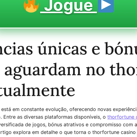
Jogue
cias únicas e bón
s aguardam no tho
atualmente
 está em constante evolução, oferecendo novas experiênci
 Entre as diversas plataformas disponíveis, o
thorfortune 
versificada de jogos, bónus atrativos e compromisso com a
 artigo explora em detalhe o que torna o thorfortune casin