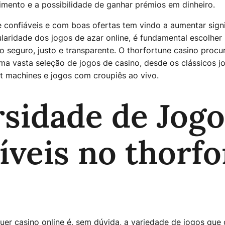
mento e a possibilidade de ganhar prémios em dinheiro.
e confiáveis e com boas ofertas tem vindo a aumentar sign
laridade dos jogos de azar online, é fundamental escolhe
 seguro, justo e transparente. O thorfortune casino procu
a vasta seleção de jogos de casino, desde os clássicos j
t machines e jogos com croupiês ao vivo.
rsidade de Jogo
íveis no thorf
quer casino online é, sem dúvida, a variedade de jogos que