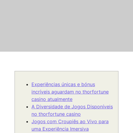
Experiências únicas e bónus
incríveis aguardam no thorfortune
casino atualmente
A Diversidade de Jogos Disponíveis
no thorfortune casino
Jogos com Croupiês ao Vivo para
uma Experiência Imersiva