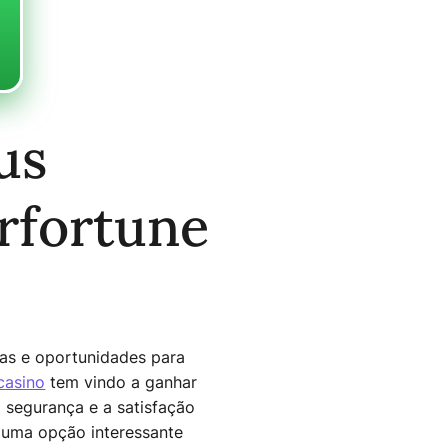
us
rfortune
as e oportunidades para
casino
tem vindo a ganhar
 segurança e a satisfação
o uma opção interessante