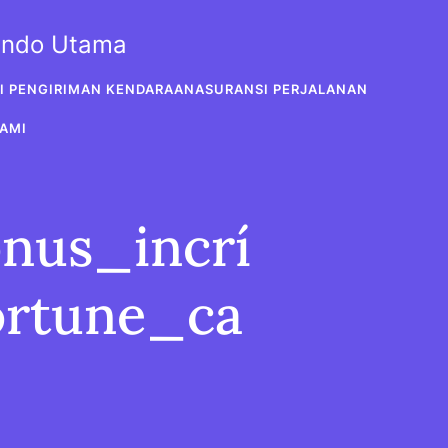
sindo Utama
I PENGIRIMAN KENDARAAN
ASURANSI PERJALANAN
AMI
nus_incrí
ortune_ca