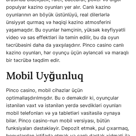
populyar kazino oyunları yer alır. Canlı kazino
oyunlarının ən böyük üstünlüyü, real dilerlərlə
ünsiyyət qurmaq və həqiqi kazino atmosferini
yaşamaqdır. Bu oyunlar həmçinin, yüksək keyfiyyətli
video və səs effektləri ilə təmin edilir, bu da oyun
təcrübəsini daha da yaxşılaşdırır. Pinco casino canlı
kazino oyunları, hər oyunçu üçün əyləncəli və maraqlı
bir təcrübə təqdim edir.
Mobil Uyğunluq
Pinco casino, mobil cihazlar üçün
optimallaşdırılmışdır. Bu o deməkdir ki, oyunçular
istənilən vaxt və istənilən yerdə sevdikləri oyunları
mobil telefonları və ya tabletləri vasitəsilə oynaya
bilər. Pinco casino-nun mobil versiyası, bütün
funksiyaları dəstəkləyir. Depozit etmək, pul çıxarmaq,
bonuslardan istifadə etmək və canlı dəstək xidməti ilə