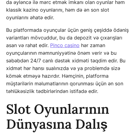
da əyləncə ilə mərc etmək imkanı olan oyunlar həm
klassik kazino oyunlarını, həm də ən son slot
oyunlarını əhatə edir.
Bu platformada oyunçular üçün geniş çeşiddə ödəniş
variantları mövcuddur, bu da depozit və çıxarışları
asan və rahat edir.
Pinco casino
hər zaman
oyunçularının məmnuniyyətinə önəm verir və bu
səbəbdən 24/7 canlı dəstək xidməti təqdim edir. Bu
xidmət hər hansı sualınızda və ya problemdə sizə
kömək etməyə hazırdır. Həmçinin, platforma
müştərilərin məlumatlarının qorunması üçün ən son
təhlükəsizlik tədbirlərindən istifadə edir.
Slot Oyunlarının
Dünyasına Dalış