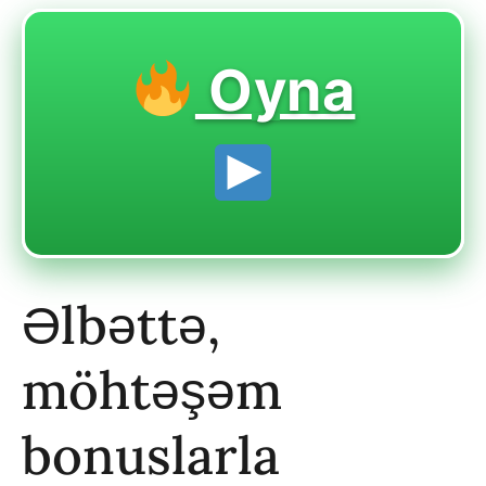
Oyna
Əlbəttə,
möhtəşəm
bonuslarla