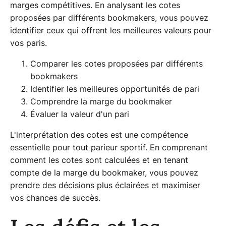
marges compétitives. En analysant les cotes
proposées par différents bookmakers, vous pouvez
identifier ceux qui offrent les meilleures valeurs pour
vos paris.
Comparer les cotes proposées par différents
bookmakers
Identifier les meilleures opportunités de pari
Comprendre la marge du bookmaker
Évaluer la valeur d'un pari
L'interprétation des cotes est une compétence
essentielle pour tout parieur sportif. En comprenant
comment les cotes sont calculées et en tenant
compte de la marge du bookmaker, vous pouvez
prendre des décisions plus éclairées et maximiser
vos chances de succès.