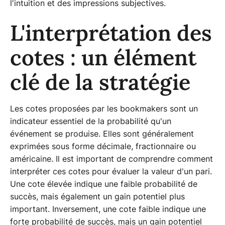
l'intuition et des impressions subjectives.
L'interprétation des
cotes : un élément
clé de la stratégie
Les cotes proposées par les bookmakers sont un
indicateur essentiel de la probabilité qu'un
événement se produise. Elles sont généralement
exprimées sous forme décimale, fractionnaire ou
américaine. Il est important de comprendre comment
interpréter ces cotes pour évaluer la valeur d'un pari.
Une cote élevée indique une faible probabilité de
succès, mais également un gain potentiel plus
important. Inversement, une cote faible indique une
forte probabilité de succès, mais un gain potentiel