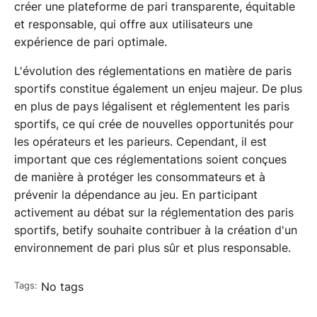
créer une plateforme de pari transparente, équitable
et responsable, qui offre aux utilisateurs une
expérience de pari optimale.
L'évolution des réglementations en matière de paris
sportifs constitue également un enjeu majeur. De plus
en plus de pays légalisent et réglementent les paris
sportifs, ce qui crée de nouvelles opportunités pour
les opérateurs et les parieurs. Cependant, il est
important que ces réglementations soient conçues
de manière à protéger les consommateurs et à
prévenir la dépendance au jeu. En participant
activement au débat sur la réglementation des paris
sportifs, betify souhaite contribuer à la création d'un
environnement de pari plus sûr et plus responsable.
Tags:
No tags