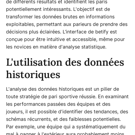
de différents résultats et identifient les paris
potentiellement intéressants. L'objectif est de
transformer les données brutes en informations
exploitables, permettant aux parieurs de prendre des
décisions plus éclairées. L’interface de betify est
conçue pour être intuitive et accessible, même pour
les novices en matière d'analyse statistique.
L'utilisation des données
historiques
L'analyse des données historiques est un pilier de
toute stratégie de pari sportive réussie. En examinant
les performances passées des équipes et des
joueurs, il est possible d'identifier des tendances, des
schémas récurrents, et des faiblesses potentielles.
Par exemple, une équipe qui a systématiquement du
mal à gagner à l'extérieur aura probablement moins