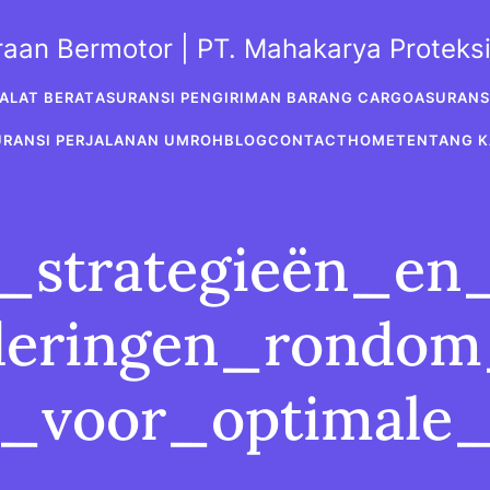
araan Bermotor | PT. Mahakarya Protek
ALAT BERAT
ASURANSI PENGIRIMAN BARANG CARGO
ASURANS
URANSI PERJALANAN UMROH
BLOG
CONTACT
HOME
TENTANG K
strategieën_en_
deringen_rondom
_voor_optimale