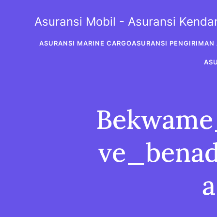
Skip
to
Asuransi Mobil - Asuransi Kend
content
ASURANSI MARINE CARGO
ASURANSI PENGIRIMAN 
AS
Bekwame_
ve_bena
a