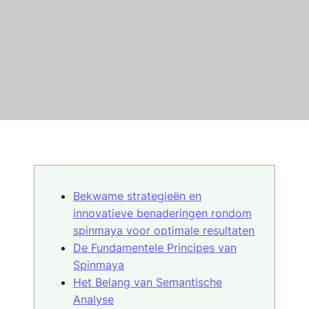
Bekwame strategieën en
innovatieve benaderingen rondom
spinmaya voor optimale resultaten
De Fundamentele Principes van
Spinmaya
Het Belang van Semantische
Analyse