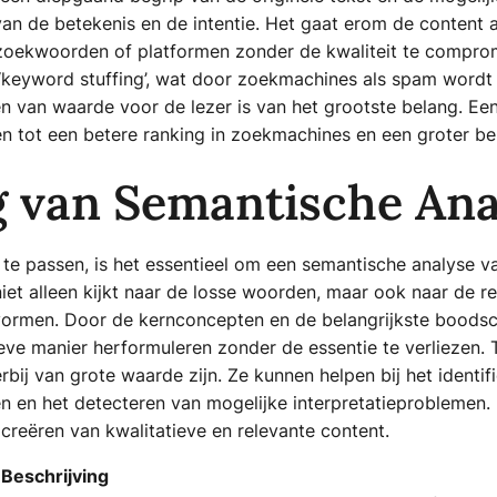
n de betekenis en de intentie. Het gaat erom de content 
zoekwoorden of platformen zonder de kwaliteit te compromi
 ‘keyword stuffing’, wat door zoekmachines als spam wordt
ren van waarde voor de lezer is van het grootste belang. E
en tot een betere ranking in zoekmachines en een groter be
g van Semantische Ana
e passen, is het essentieel om een semantische analyse van
niet alleen kijkt naar de losse woorden, maar ook naar de r
vormen. Door de kernconcepten en de belangrijkste boodsch
ieve manier herformuleren zonder de essentie te verliezen.
bij van grote waarde zijn. Ze kunnen helpen bij het identi
en en het detecteren van mogelijke interpretatieproblemen
 creëren van kwalitatieve en relevante content.
Beschrijving