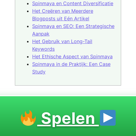
Spinmaya en Content Diversificatie
Het Creëren van Meerdere
Blogposts uit Eén Artikel
Spinmaya en SEO: Een Strategische
Aanpak
Het Gebruik van Long-Tail
Keywords
Het Ethische Aspect van Spinmaya
Spinmaya in de Praktijk: Een Case
Study
Spelen