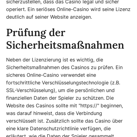
sicherzustellen, dass das Casino legal und sicher
operiert. Ein seriöses Online-Casino wird seine Lizenz
deutlich auf seiner Website anzeigen.
Prüfung der
Sicherheitsmaßnahmen
Neben der Lizenzierung ist es wichtig, die
Sicherheitsmaßnahmen des Casinos zu prüfen. Ein
sicheres Online-Casino verwendet eine
fortschrittliche Verschlüsselungstechnologie (z.B.
SSL-Verschlüsselung), um die persönlichen und
finanziellen Daten der Spieler zu schützen. Die
Website des Casinos sollte mit "https://" beginnen,
was darauf hinweist, dass die Verbindung
verschlüsselt ist. Zusätzlich sollte das Casino über
eine klare Datenschutzrichtlinie verfügen, die
erläutert, wie die Daten der Spieler gesammelt,