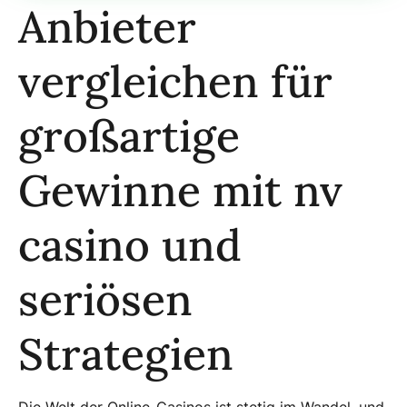
Anbieter
vergleichen für
großartige
Gewinne mit nv
casino und
seriösen
Strategien
Die Welt der Online-Casinos ist stetig im Wandel, und