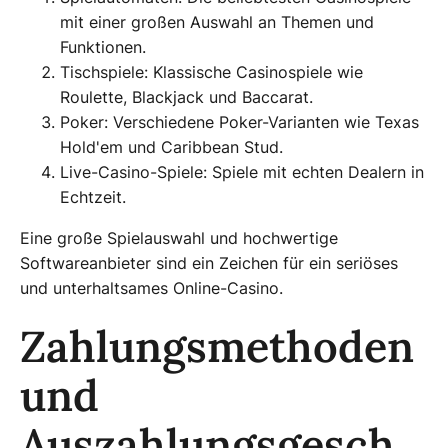
mit einer großen Auswahl an Themen und
Funktionen.
Tischspiele: Klassische Casinospiele wie
Roulette, Blackjack und Baccarat.
Poker: Verschiedene Poker-Varianten wie Texas
Hold'em und Caribbean Stud.
Live-Casino-Spiele: Spiele mit echten Dealern in
Echtzeit.
Eine große Spielauswahl und hochwertige
Softwareanbieter sind ein Zeichen für ein seriöses
und unterhaltsames Online-Casino.
Zahlungsmethoden
und
Auszahlungsgesch