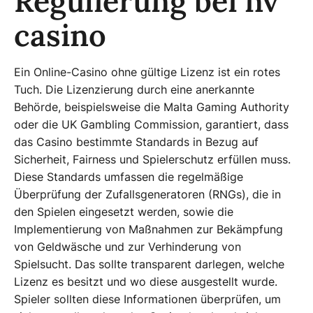
Regulierung bei nv
casino
Ein Online-Casino ohne gültige Lizenz ist ein rotes
Tuch. Die Lizenzierung durch eine anerkannte
Behörde, beispielsweise die Malta Gaming Authority
oder die UK Gambling Commission, garantiert, dass
das Casino bestimmte Standards in Bezug auf
Sicherheit, Fairness und Spielerschutz erfüllen muss.
Diese Standards umfassen die regelmäßige
Überprüfung der Zufallsgeneratoren (RNGs), die in
den Spielen eingesetzt werden, sowie die
Implementierung von Maßnahmen zur Bekämpfung
von Geldwäsche und zur Verhinderung von
Spielsucht. Das
sollte transparent darlegen, welche
Lizenz es besitzt und wo diese ausgestellt wurde.
Spieler sollten diese Informationen überprüfen, um