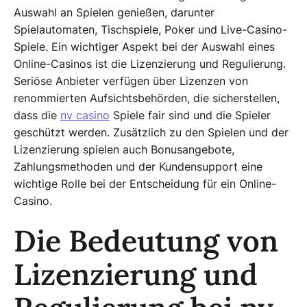
Auswahl an Spielen genießen, darunter
Spielautomaten, Tischspiele, Poker und Live-Casino-
Spiele. Ein wichtiger Aspekt bei der Auswahl eines
Online-Casinos ist die Lizenzierung und Regulierung.
Seriöse Anbieter verfügen über Lizenzen von
renommierten Aufsichtsbehörden, die sicherstellen,
dass die
nv casino
Spiele fair sind und die Spieler
geschützt werden. Zusätzlich zu den Spielen und der
Lizenzierung spielen auch Bonusangebote,
Zahlungsmethoden und der Kundensupport eine
wichtige Rolle bei der Entscheidung für ein Online-
Casino.
Die Bedeutung von
Lizenzierung und