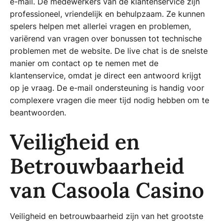
e-mail. De medewerkers van de klantenservice zijn
professioneel, vriendelijk en behulpzaam. Ze kunnen
spelers helpen met allerlei vragen en problemen,
variërend van vragen over bonussen tot technische
problemen met de website. De live chat is de snelste
manier om contact op te nemen met de
klantenservice, omdat je direct een antwoord krijgt
op je vraag. De e-mail ondersteuning is handig voor
complexere vragen die meer tijd nodig hebben om te
beantwoorden.
Veiligheid en
Betrouwbaarheid
van Casoola Casino
Veiligheid en betrouwbaarheid zijn van het grootste