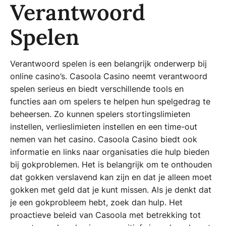
Verantwoord
Spelen
Verantwoord spelen is een belangrijk onderwerp bij
online casino’s. Casoola Casino neemt verantwoord
spelen serieus en biedt verschillende tools en
functies aan om spelers te helpen hun spelgedrag te
beheersen. Zo kunnen spelers stortingslimieten
instellen, verlieslimieten instellen en een time-out
nemen van het casino. Casoola Casino biedt ook
informatie en links naar organisaties die hulp bieden
bij gokproblemen. Het is belangrijk om te onthouden
dat gokken verslavend kan zijn en dat je alleen moet
gokken met geld dat je kunt missen. Als je denkt dat
je een gokprobleem hebt, zoek dan hulp. Het
proactieve beleid van Casoola met betrekking tot