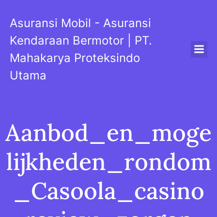
Skip
to
Asuransi Mobil - Asuransi
content
Kendaraan Bermotor | PT.
Mahakarya Proteksindo
Utama
Aanbod_en_moge
lijkheden_rondom
_Casoola_casino