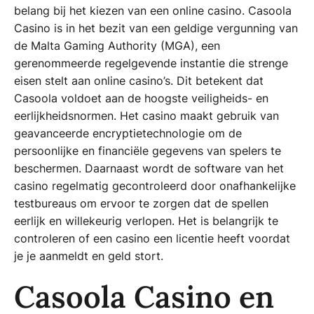
belang bij het kiezen van een online casino. Casoola
Casino is in het bezit van een geldige vergunning van
de Malta Gaming Authority (MGA), een
gerenommeerde regelgevende instantie die strenge
eisen stelt aan online casino’s. Dit betekent dat
Casoola voldoet aan de hoogste veiligheids- en
eerlijkheidsnormen. Het casino maakt gebruik van
geavanceerde encryptietechnologie om de
persoonlijke en financiële gegevens van spelers te
beschermen. Daarnaast wordt de software van het
casino regelmatig gecontroleerd door onafhankelijke
testbureaus om ervoor te zorgen dat de spellen
eerlijk en willekeurig verlopen. Het is belangrijk te
controleren of een casino een licentie heeft voordat
je je aanmeldt en geld stort.
Casoola Casino en