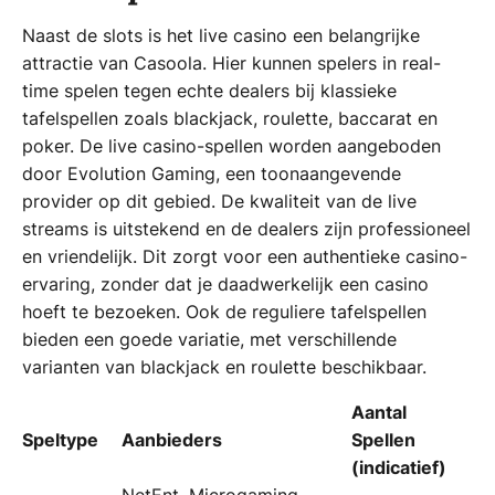
Naast de slots is het live casino een belangrijke
attractie van Casoola. Hier kunnen spelers in real-
time spelen tegen echte dealers bij klassieke
tafelspellen zoals blackjack, roulette, baccarat en
poker. De live casino-spellen worden aangeboden
door Evolution Gaming, een toonaangevende
provider op dit gebied. De kwaliteit van de live
streams is uitstekend en de dealers zijn professioneel
en vriendelijk. Dit zorgt voor een authentieke casino-
ervaring, zonder dat je daadwerkelijk een casino
hoeft te bezoeken. Ook de reguliere tafelspellen
bieden een goede variatie, met verschillende
varianten van blackjack en roulette beschikbaar.
Aantal
Speltype
Aanbieders
Spellen
(indicatief)
NetEnt, Microgaming,