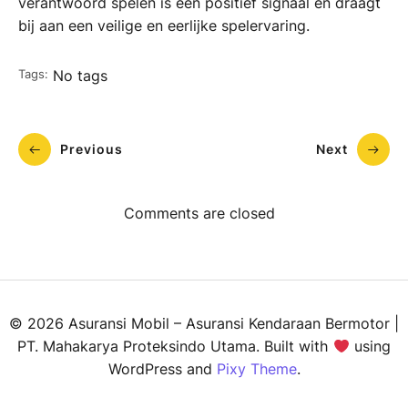
verantwoord spelen is een positief signaal en draagt
bij aan een veilige en eerlijke spelervaring.
Tags:
No tags
Previous
Next
Comments are closed
© 2026 Asuransi Mobil – Asuransi Kendaraan Bermotor |
PT. Mahakarya Proteksindo Utama. Built with
using
WordPress and
Pixy Theme
.