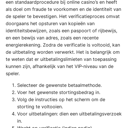
een standaardprocedure bij online casino’s en heeft
als doel om fraude te voorkomen en de identiteit van
de speler te bevestigen. Het verificatieproces omvat
doorgaans het opsturen van kopieën van
identiteitsbewijzen, zoals een paspoort of rijbewijs,
en een bewijs van adres, zoals een recente
energierekening. Zodra de verificatie is voltooid, kan
de uitbetaling worden verwerkt. Het is belangrijk om
te weten dat er uitbetalingslimieten van toepassing
kunnen zijn, afhankelijk van het VIP-niveau van de
speler.
Selecteer de gewenste betaalmethode.
Voer het gewenste stortingsbedrag in.
Volg de instructies op het scherm om de
storting te voltooien.
Voor uitbetalingen: dien een uitbetalingsverzoek
in.
Wacht op verificatie (indien nodig).