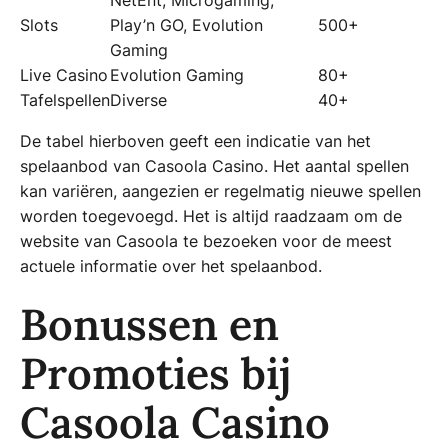
Slots
Play’n GO, Evolution
500+
Gaming
Live Casino
Evolution Gaming
80+
Tafelspellen
Diverse
40+
De tabel hierboven geeft een indicatie van het
spelaanbod van Casoola Casino. Het aantal spellen
kan variëren, aangezien er regelmatig nieuwe spellen
worden toegevoegd. Het is altijd raadzaam om de
website van Casoola te bezoeken voor de meest
actuele informatie over het spelaanbod.
Bonussen en
Promoties bij
Casoola Casino